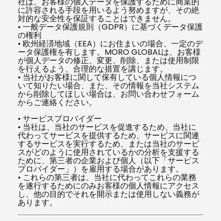
社は、お客様の個人データを保護するために商業的
に許容される手段を用いるよう努めますが、その絶
対的な安全性を保証することはできません。
• 一般データ保護規則（GDPR）に基づくデータ保護
の権利
• 欧州経済地域（EEA）にお住まいの場合、一定のデ
ータ保護権を有します。MORO GLOBALは、お客様
が個人データの修正、変更、削除、または使用制限
を行えるよう、合理的な措置を講じます。
• 当社がお客様に関して保有している個人情報につ
いて知りたい場合、また、その情報を当社システム
から削除してほしい場合は、お問い合わせフォーム
からご連絡ください。
• サービスプロバイダー
• 当社は、当社のサービスを促進するため、当社に
代わってサービスを提供するため、サービスに関連
するサービスを実行するため、または当社のサービ
スがどのように使用されているかの分析を支援する
ために、第三者の企業および個人（以下「サービス
プロバイダー」）を雇用する場合があります。
• これらの第三者は、当社に代わってこれらの業務
を遂行するためにのみお客様の個人情報にアクセス
し、他の目的でそれを開示または使用しない義務が
あります。