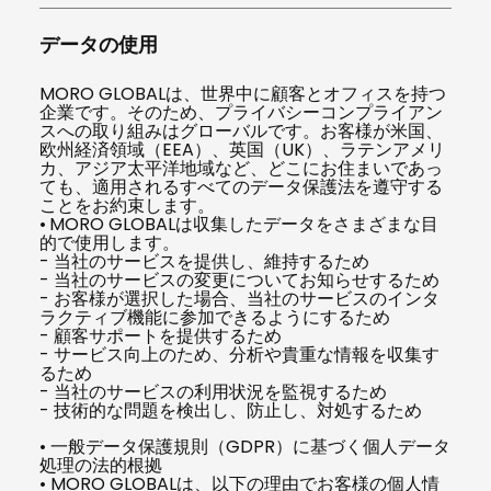
データの使用
MORO GLOBALは、世界中に顧客とオフィスを持つ
企業です。そのため、プライバシーコンプライアン
スへの取り組みはグローバルです。お客様が米国、
欧州経済領域（EEA）、英国（UK）、ラテンアメリ
カ、アジア太平洋地域など、どこにお住まいであっ
ても、適用されるすべてのデータ保護法を遵守する
ことをお約束します。
•
MORO GLOBALは収集したデータをさまざまな目
的で使用します。
- 当社のサービスを提供し、維持するため
- 当社のサービスの変更についてお知らせするため
- お客様が選択した場合、当社のサービスのインタ
ラクティブ機能に参加できるようにするため
- 顧客サポートを提供するため
- サービス向上のため、分析や貴重な情報を収集す
るため
- 当社のサービスの利用状況を監視するため
- 技術的な問題を検出し、防止し、対処するため
• 一般データ保護規則（GDPR）に基づく個人データ
処理の法的根拠
• MORO GLOBALは、以下の理由でお客様の個人情